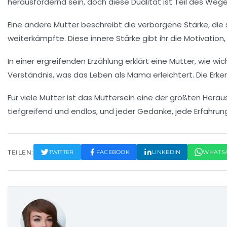
herausfordernd sein, doch diese
Dualität
ist Teil des Wege
Eine andere Mutter beschreibt die
verborgene Stärke
, di
weiterkämpfte. Diese
innere Stärke
gibt ihr die Motivatio
In einer ergreifenden Erzählung erklärt eine Mutter, wie wic
Verständnis, was das Leben als Mama erleichtert. Die Erkennt
Für viele Mütter ist das
Muttersein
eine der größten Heraus
tiefgreifend und endlos, und jeder Gedanke, jede Erfahrung
TEILEN:
TWITTER
FACEBOOK
LINKEDIN
WHATS