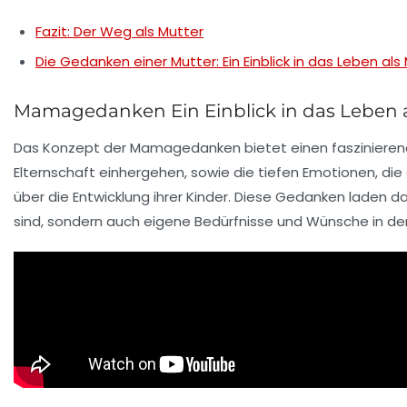
Fazit: Der Weg als Mutter
Die Gedanken einer Mutter: Ein Einblick in das Leben al
Mamagedanken Ein Einblick in das Leben a
Das Konzept der
Mamagedanken
bietet einen faszinierend
Elternschaft einhergehen, sowie die tiefen
Emotionen
, di
über die Entwicklung ihrer Kinder. Diese Gedanken laden da
sind, sondern auch eigene Bedürfnisse und Wünsche in den