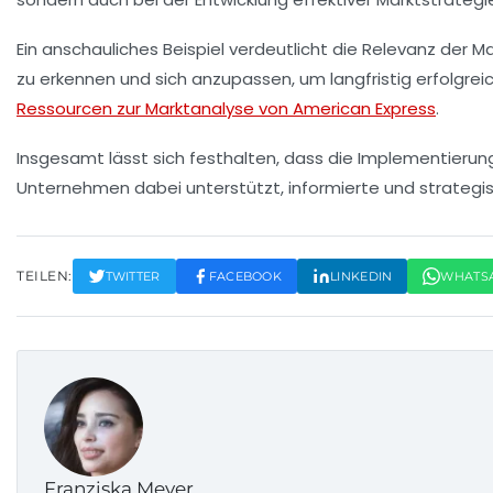
Ein anschauliches Beispiel verdeutlicht die Relevanz der
Ma
zu erkennen und sich anzupassen, um langfristig erfolgreich 
Ressourcen zur Marktanalyse von American Express
.
Insgesamt lässt sich festhalten, dass die Implementierun
Unternehmen dabei unterstützt, informierte und strategi
TEILEN:
TWITTER
FACEBOOK
LINKEDIN
WHATS
Franziska Meyer