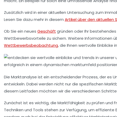
macht. Ein Beispiel für solch eine umfassende Analyse fin
Zusätzlich wird in einer aktuellen Untersuchung zum
Immob
Lesen Sie dazu mehr in diesem
Artikel über den aktuelle
Ob Sie ein neues
Geschäft
gründen oder Ihr bestehendes 
Wettbewerbsvorteile zu sichern. Weitere Informationen üb
Wettbewerbsbeobachtung
, die Ihnen wertvolle Einblicke
Die
Marktanalyse
ist ein entscheidender Prozess, der es 
entwickeln. Dabei werden nicht nur die spezifischen Mar
diesem Leitfaden möchten wir die verschiedenen Schritte 
Zunächst ist es wichtig, die
Marktfähigkeit
zu prüfen und Fr
Techniken und Tools stehen zur Verfügung, um effiziente
sondern auch bei der
Entwicklung effektiver Marktstrategi