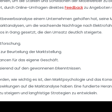
t fehlen, um die Stärken und Schwächen der Mitbewerber zu 
et, durch Online-Umfragen direktes
Feedback
zu Angeboten u
tbewerbsanalyse
einem Unternehmen geholfen hat, seine Ma
arktanalysen, um die wachsende Nachfrage nach
Elektrofa
os in Gang gesetzt, die den Umsatz deutlich steigerte.
tforschung
.
zur Beurteilung der Marktstellung.
ncen für das eigene Geschäft.
ierend auf den gewonnenen Erkenntnissen.
den, wie wichtig es ist, den
Marktpsychologie
und das Konsu
swirkungen auf die
Marktanalyse
haben. Eine fundierte Heran
 steigern und langfristige Strategien zu entwickeln.