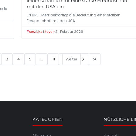
leidenschaftlich für eine starke Freundschaft
mit den USA ein
Rede
EN BREF Merz bekräftigt die Bedeutung einer starken
Freundschaft mit den USA.
•
21. Februar 2026
Franziska Meyer
3
4
5
...
111
Weiter
KATEGORIEN
NÜTZLICHE L
Allgemein
Kontakt