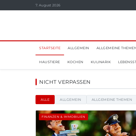
7. August 2026
STARTSEITE
ALLGEMEIN
ALLGEMEINE THEME
HAUSTIERE
KOCHEN
KULINARIK
LEBENSST
Aviabelt - Nachrichten,
NICHT VERPASSEN
ALLE
ALLGEMEIN
ALLGEMEINE THEMEN
FINANZEN & IMMOBILIEN