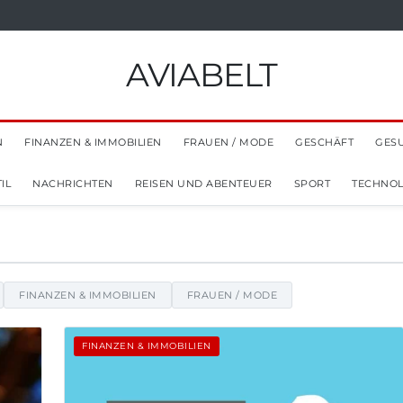
AVIABELT
N
FINANZEN & IMMOBILIEN
FRAUEN / MODE
GESCHÄFT
GES
IL
NACHRICHTEN
REISEN UND ABENTEUER
SPORT
TECHNOL
 Tipps und Einblicke
FINANZEN & IMMOBILIEN
FRAUEN / MODE
FINANZEN & IMMOBILIEN