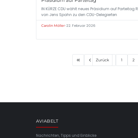
Präsidium auf Parteitag
IN KÜRZE CDU wählt neues Präsidium auf Parteitag 
von Jens Spahn zu den CDU-Delegierten
•
22. Februar 2026
Carolin Möller
Zurück
1
2
AVIABELT
Nachrichten, Tipps und Einblicke