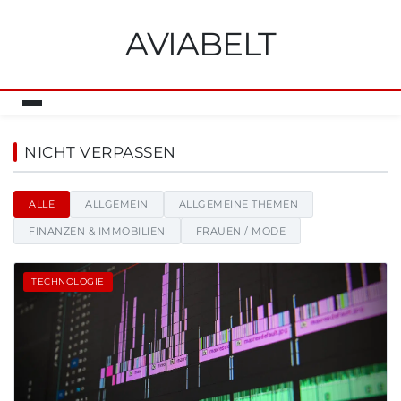
AVIABELT
Aviabelt - Nachrichten, Tipps 
NICHT VERPASSEN
ALLE
ALLGEMEIN
ALLGEMEINE THEMEN
FINANZEN & IMMOBILIEN
FRAUEN / MODE
TECHNOLOGIE