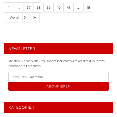
1
...
37
38
39
40
41
...
111
Weiter
NEWSLETTER
Melden Sie sich an, um unsere neuesten Artikel direkt in Ihrem
Postfach zu erhalten.
ABONNIEREN
KATEGORIEN