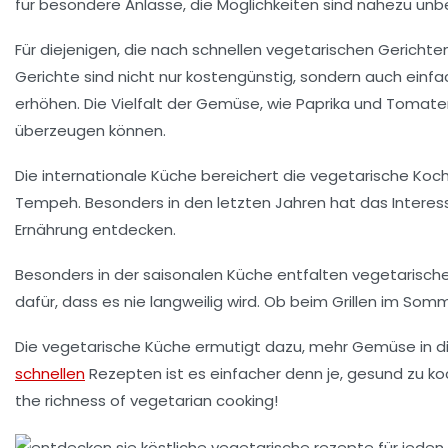
für besondere Anlässe, die Möglichkeiten sind nahezu unb
Für diejenigen, die nach
schnellen vegetarischen Gerichte
Gerichte sind nicht nur kostengünstig, sondern auch einf
erhöhen. Die Vielfalt der
Gemüse
, wie Paprika und Tomate
überzeugen können.
Die
internationale Küche
bereichert die vegetarische Kochk
Tempeh
. Besonders in den letzten Jahren hat das Intere
Ernährung
entdecken.
Besonders in der
saisonalen Küche
entfalten vegetarische 
dafür, dass es nie langweilig wird. Ob beim
Grillen
im Sommer
Die vegetarische Küche ermutigt dazu,
mehr Gemüse
in d
schnellen
Rezepten
ist es einfacher denn je, gesund zu k
the richness of vegetarian cooking!