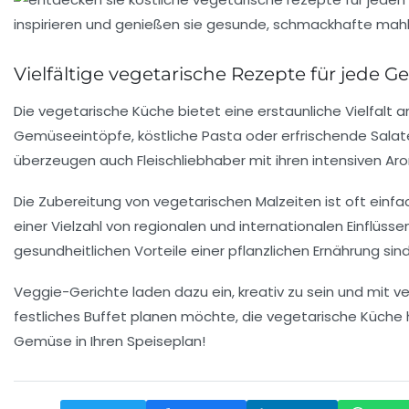
Vielfältige vegetarische Rezepte für jede G
Die
vegetarische Küche
bietet eine erstaunliche Vielfalt 
Gemüseeintöpfe
, köstliche
Pasta
oder erfrischende
Salat
überzeugen auch
Fleischliebhaber
mit ihren intensiven A
Die Zubereitung von
vegetarischen Malzeiten
ist oft einf
einer Vielzahl von
regionalen
und
internationalen
Einflüsse
gesundheitlichen Vorteile
einer pflanzlichen Ernährung sin
Veggie-Gerichte laden dazu ein, kreativ zu sein und mit 
festliches
Buffet
planen möchte, die vegetarische Küche 
Gemüse
in Ihren Speiseplan!