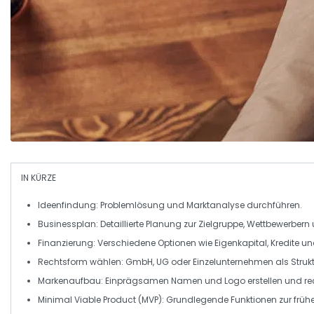
IN KÜRZE
Ideenfindung
: Problemlösung und
Marktanalyse
durchführen.
Businessplan
: Detaillierte Planung zur Zielgruppe, Wettbewerbe
Finanzierung
: Verschiedene Optionen wie
Eigenkapital
, Kredite 
Rechtsform
wählen: GmbH, UG oder Einzelunternehmen als Struktu
Markenaufbau
: Einprägsamen Namen und Logo erstellen und rec
Minimal Viable Product (MVP)
: Grundlegende Funktionen zur früh