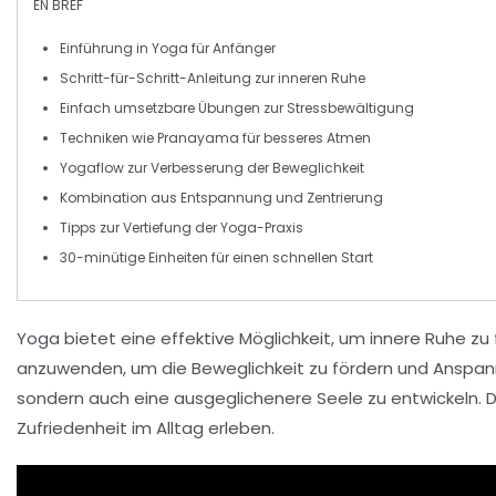
EN BREF
Einführung in
Yoga für Anfänger
Schritt-für-Schritt-Anleitung zur
inneren Ruhe
Einfach umsetzbare
Übungen
zur Stressbewältigung
Techniken wie
Pranayama
für besseres Atmen
Yogaflow zur Verbesserung der
Beweglichkeit
Kombination aus
Entspannung
und
Zentrierung
Tipps zur
Vertiefung
der Yoga-Praxis
30-minütige Einheiten für einen schnellen Start
Yoga bietet eine effektive Möglichkeit, um
innere Ruhe
zu 
anzuwenden, um die
Beweglichkeit
zu fördern und Anspann
sondern auch eine
ausgeglichenere Seele
zu entwickeln. 
Zufriedenheit
im Alltag erleben.