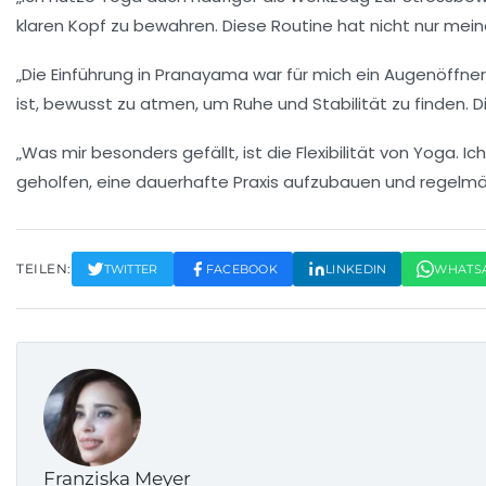
klaren Kopf zu bewahren. Diese Routine hat nicht nur me
„Die Einführung in Pranayama war für mich ein Augenöffner
ist, bewusst zu atmen, um
Ruhe
und
Stabilität
zu finden. 
„Was mir besonders gefällt, ist die Flexibilität von Yoga
geholfen, eine dauerhafte
Praxis
aufzubauen und regelmäßi
TEILEN:
TWITTER
FACEBOOK
LINKEDIN
WHATS
Franziska Meyer