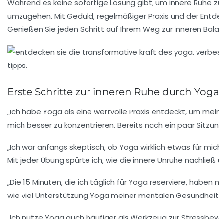
Während es keine sofortige Lösung gibt, um innere Ruhe
umzugehen. Mit Geduld, regelmäßiger Praxis und der Entd
Genießen Sie jeden Schritt auf Ihrem Weg zur inneren Ba
Erste Schritte zur inneren Ruhe durch Yoga
„Ich habe Yoga als eine wertvolle Praxis entdeckt, um mei
mich besser zu konzentrieren. Bereits nach ein paar Sitzu
„Ich war anfangs skeptisch, ob Yoga wirklich etwas für mi
Mit jeder Übung spürte ich, wie die
innere Unruhe
nachließ 
„Die 15 Minuten, die ich täglich für Yoga reserviere, habe
wie viel Unterstützung Yoga meiner
mentalen Gesundheit
„Ich nutze Yoga auch häufiger als
Werkzeug
zur Stressbew