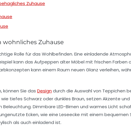
 behagliches Zuhause
uhause
ause
ein wohnliches Zuhause
chtige Rolle für das Wohlbefinden. Eine
einladende Atmosph
eispiel kann das Aufpeppen alter Möbel mit frischen Farben 
arbkonzepten
kann einem Raum neuen Glanz verleihen, wäh
n, können Sie das
Design
durch die Auswahl von
Teppichen
be
ie tiefes Schwarz oder dunkles Braun, setzen Akzente und 
en
Beleuchtung
. Dimmbare LED-Birnen und warmes Licht schaf
e ungenutzte Ecken, wie eine Leseecke mit einem bequemen S
ylisch
als auch
einladend
ist.