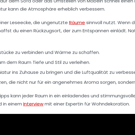
auf dem Sofa oder das Umstellen von Möbeln schnell einen
ur kann die Atmosphäre erheblich verbessern.
einer
Leseecke
, die ungenutzte
Räume
sinnvoll nutzt. Wenn 
affst du einen Rückzugsort, der zum Entspannen einlädt. Nat
stücke zu verbinden und Wärme zu schaffen.
um dem Raum Tiefe und Stil zu verleihen.
 Natur ins Zuhause zu bringen und die Luftqualität zu verbess
zen
, die nicht nur für ein angenehmes Aroma sorgen, sond
 Tipps kann jeder Raum in ein einladendes und stimmungsvo
 in einem
Interview
mit einer Expertin für Wohndekoration.