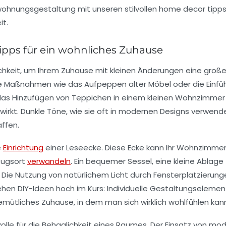
Tipps für ein wohnliches Zuhause
chkeit, um Ihrem Zuhause mit kleinen Änderungen eine große 
e Maßnahmen wie das Aufpeppen alter Möbel oder die Einfü
das Hinzufügen von
Teppichen
in einem kleinen Wohnzimmer n
irkt. Dunkle Töne, wie sie oft in modernen Designs verwende
ffen.
e
Einrichtung
einer
Leseecke
. Diese Ecke kann Ihr Wohnzimmer
zugsort
verwandeln
. Ein bequemer Sessel, eine kleine Ablag
. Die Nutzung von
natürlichem Licht
durch Fensterplatzierung
tehen
DIY-Ideen
hoch im Kurs: Individuelle Gestaltungseleme
emütliches Zuhause
, in dem man sich wirklich wohlfühlen kan
olle für die
Behaglichkeit
eines Raumes. Der Einsatz von mo