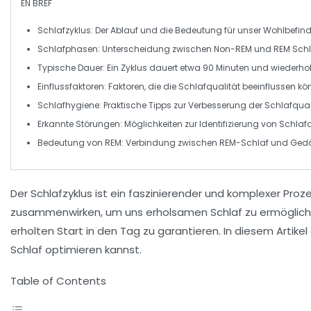
EN BREF
Schlafzyklus
: Der Ablauf und die Bedeutung für unser Wohlbefin
Schlafphasen
: Unterscheidung zwischen
Non-REM
und
REM
Schl
Typische Dauer
: Ein Zyklus dauert etwa 90 Minuten und wiederho
Einflussfaktoren
: Faktoren, die die Schlafqualität beeinflussen kö
Schlafhygiene
: Praktische Tipps zur Verbesserung der Schlafqual
Erkannte Störungen
: Möglichkeiten zur Identifizierung von
Schlaf
Bedeutung von REM
: Verbindung zwischen REM-Schlaf und
Gedä
Der
Schlafzyklus
ist ein faszinierender und komplexer Proz
zusammenwirken, um uns erholsamen Schlaf zu ermögliche
erholten Start in den Tag zu garantieren. In diesem Artike
Schlaf optimieren kannst.
Table of Contents