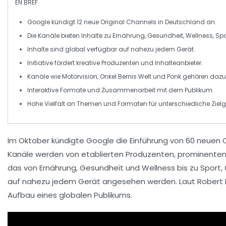
EN BREF
Google
kündigt 12 neue
Original Channels
in Deutschland an.
Die Kanäle bieten Inhalte zu
Ernährung
,
Gesundheit
,
Wellness
,
Spo
Inhalte sind global verfügbar auf nahezu jedem Gerät.
Initiative fördert kreative
Produzenten
und
Inhalteanbieter
.
Kanäle wie
Motorvision
,
Onkel Bernis Welt
und
Ponk
gehören dazu
Interaktive Formate und Zusammenarbeit mit dem Publikum.
Hohe Vielfalt an Themen und Formaten für unterschiedliche Ziel
Im Oktober kündigte Google die Einführung von
60 neuen O
Kanäle werden von etablierten
Produzenten
, prominenten
das von
Ernährung
,
Gesundheit
und
Wellness
bis zu
Sport
,
auf nahezu jedem Gerät angesehen werden. Laut Robert K
Aufbau eines globalen Publikums
.