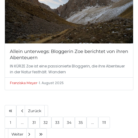
Allein unterwegs: Bloggerin Zoe berichtet von ihren
Abenteuern
IN KÜRZE Zoe ist eine passionierte Bloggerin, die ihre Abenteuer
in der Natur festhält. Wandern
•
1. August 2025
Franziska Meyer
Zurück
1
...
31
32
33
34
35
...
111
Weiter