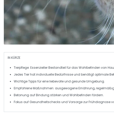
IN KÜRZE
Tierpflege
: Essenzieller Bestandteil für das
Wohlbefinden
von Haus
Jedes Tier hat
individuelle Bedürfnisse
und benötigt optimale Be
Wichtige Tipps für eine
liebevolle
und
gesunde Umgebung
.
Empfohlene Maßnahmen:
ausgewogene Ernährung
,
regelmäßi
Betonung auf
Bindung stärken
und
Wohlbefinden fördern
.
Fokus auf
Gesundheitschecks
und
Vorsorge
zur Frühdiagnose vo