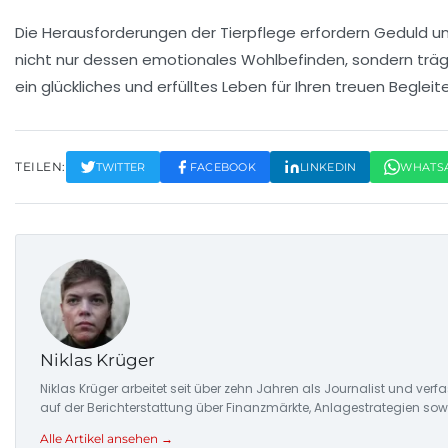
Die Herausforderungen der Tierpflege erfordern Geduld un
nicht nur dessen
emotionales Wohlbefinden
, sondern trä
ein glückliches und erfülltes Leben für Ihren treuen Begleite
TEILEN:
TWITTER
FACEBOOK
LINKEDIN
WHATS
Niklas Krüger
Niklas Krüger arbeitet seit über zehn Jahren als Journalist und ver
auf der Berichterstattung über Finanzmärkte, Anlagestrategien so
Alle Artikel ansehen →