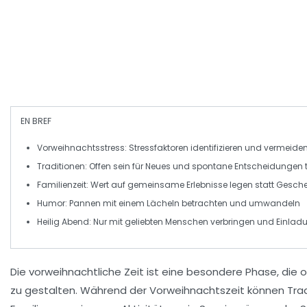
EN BREF
Vorweihnachtsstress
: Stressfaktoren identifizieren und vermeide
Traditionen
: Offen sein für Neues und spontane Entscheidungen t
Familienzeit
: Wert auf
gemeinsame Erlebnisse
legen statt Gesch
Humor
: Pannen mit einem Lächeln betrachten und umwandeln
Heilig Abend
: Nur mit geliebten Menschen verbringen und Einlad
Die
vorweihnachtliche Zeit
ist eine besondere Phase, die o
zu gestalten. Während der Vorweihnachtszeit können
Tra