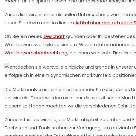
macht. Ein Beispiel für solch eine umfassende Analyse fin
Zusätzlich wird in einer aktuellen Untersuchung zum
Immob
Lesen Sie dazu mehr in diesem
Artikel über den aktuelle
Ob Sie ein neues
Geschäft
gründen oder Ihr bestehendes 
Wettbewerbsvorteile zu sichern. Weitere Informationen üb
Wettbewerbsbeobachtung
, die Ihnen wertvolle Einblicke
Die
Marktanalyse
ist ein entscheidender Prozess, der es 
entwickeln. Dabei werden nicht nur die spezifischen Mar
diesem Leitfaden möchten wir die verschiedenen Schritte 
Zunächst ist es wichtig, die
Marktfähigkeit
zu prüfen und Fr
Techniken und Tools stehen zur Verfügung, um effiziente
sondern auch bei der
Entwicklung effektiver Marktstrategi