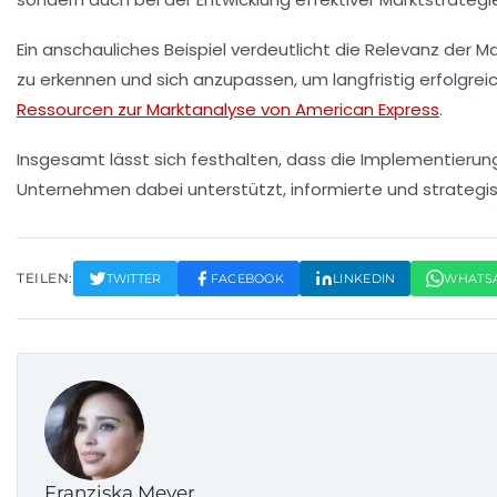
Ein anschauliches Beispiel verdeutlicht die Relevanz der
Ma
zu erkennen und sich anzupassen, um langfristig erfolgreich 
Ressourcen zur Marktanalyse von American Express
.
Insgesamt lässt sich festhalten, dass die Implementierun
Unternehmen dabei unterstützt, informierte und strategi
TEILEN:
TWITTER
FACEBOOK
LINKEDIN
WHATS
Franziska Meyer